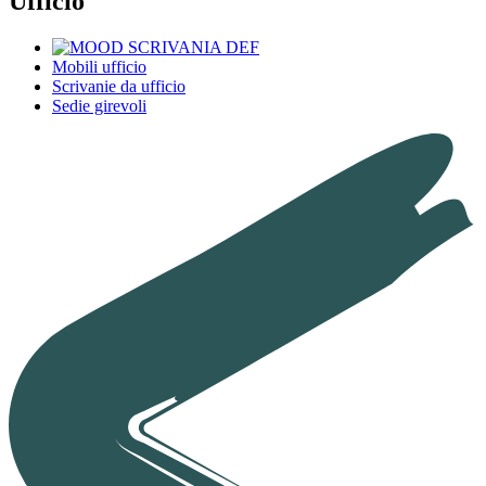
Ufficio
Mobili ufficio
Scrivanie da ufficio
Sedie girevoli