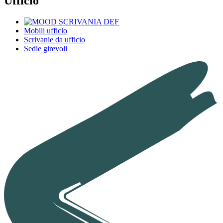
Ufficio
Mobili ufficio
Scrivanie da ufficio
Sedie girevoli