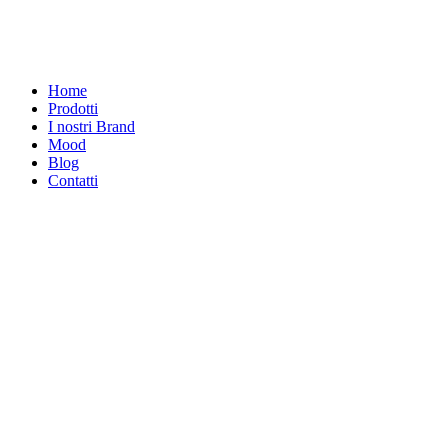
Home
Prodotti
I nostri Brand
Mood
Blog
Contatti