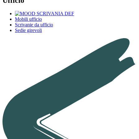
Ufficio
Mobili ufficio
Scrivanie da ufficio
Sedie girevoli