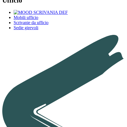
Ufficio
Mobili ufficio
Scrivanie da ufficio
Sedie girevoli