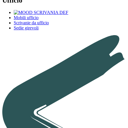
Ufficio
Mobili ufficio
Scrivanie da ufficio
Sedie girevoli