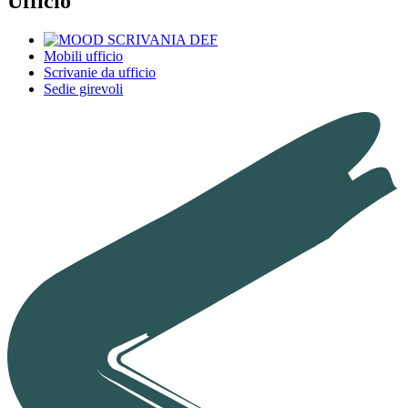
Ufficio
Mobili ufficio
Scrivanie da ufficio
Sedie girevoli