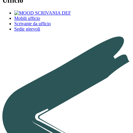
Ufficio
Mobili ufficio
Scrivanie da ufficio
Sedie girevoli