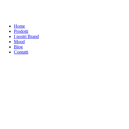
Home
Prodotti
I nostri Brand
Mood
Blog
Contatti