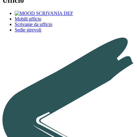
Ufficio
Mobili ufficio
Scrivanie da ufficio
Sedie girevoli