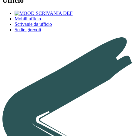
Ufficio
Mobili ufficio
Scrivanie da ufficio
Sedie girevoli