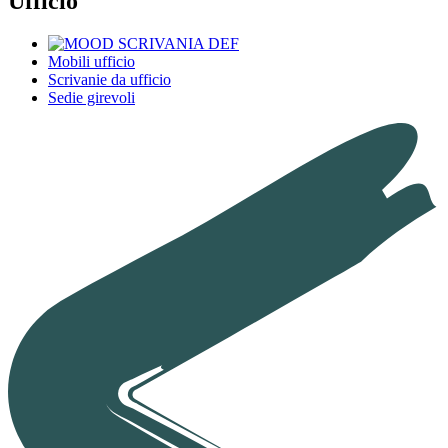
Ufficio
Mobili ufficio
Scrivanie da ufficio
Sedie girevoli