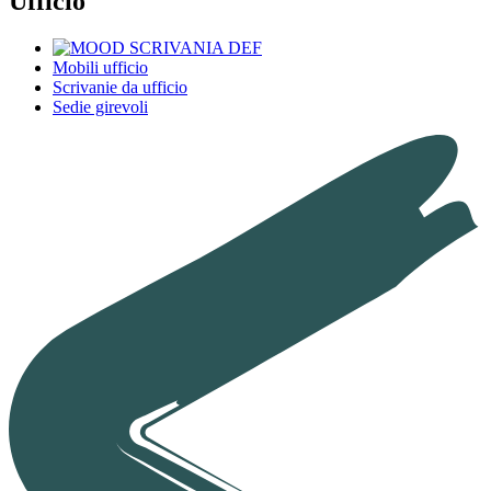
Ufficio
Mobili ufficio
Scrivanie da ufficio
Sedie girevoli