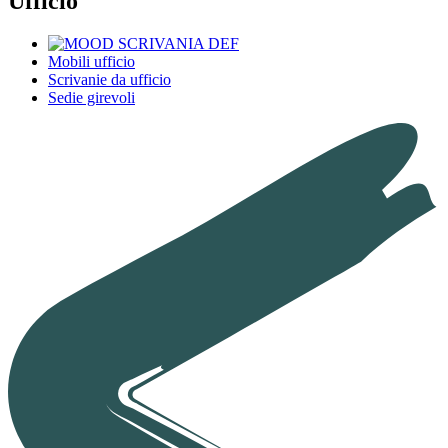
Ufficio
Mobili ufficio
Scrivanie da ufficio
Sedie girevoli