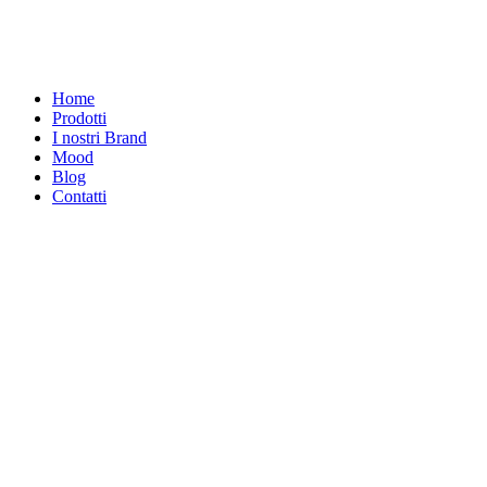
Home
Prodotti
I nostri Brand
Mood
Blog
Contatti