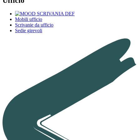
Ufficio
Mobili ufficio
Scrivanie da ufficio
Sedie girevoli