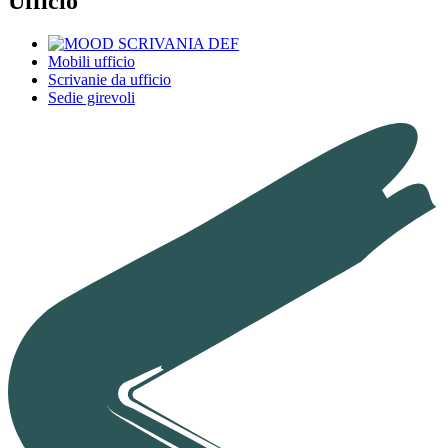
Ufficio
Mobili ufficio
Scrivanie da ufficio
Sedie girevoli