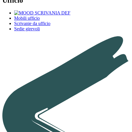
Ufficio
Mobili ufficio
Scrivanie da ufficio
Sedie girevoli