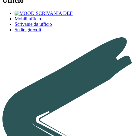
Ufficio
Mobili ufficio
Scrivanie da ufficio
Sedie girevoli