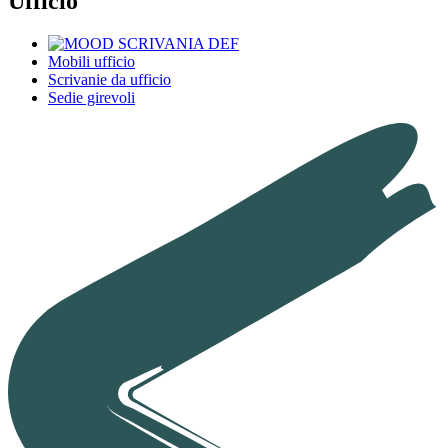
Ufficio
Mobili ufficio
Scrivanie da ufficio
Sedie girevoli