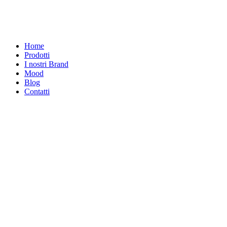
Home
Prodotti
I nostri Brand
Mood
Blog
Contatti