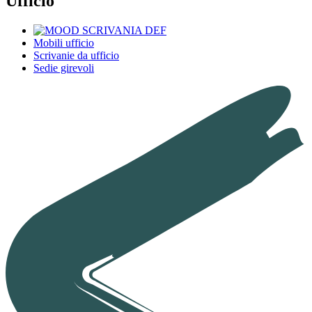
Ufficio
Mobili ufficio
Scrivanie da ufficio
Sedie girevoli