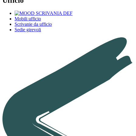
Ufficio
Mobili ufficio
Scrivanie da ufficio
Sedie girevoli