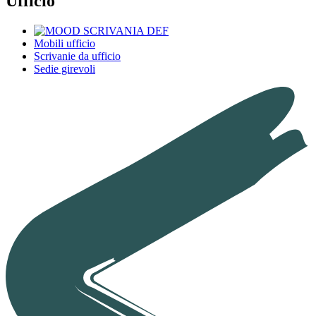
Ufficio
Mobili ufficio
Scrivanie da ufficio
Sedie girevoli