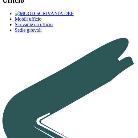
Ufficio
Mobili ufficio
Scrivanie da ufficio
Sedie girevoli