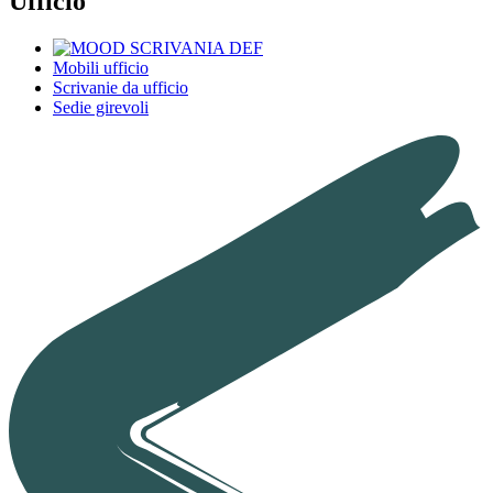
Ufficio
Mobili ufficio
Scrivanie da ufficio
Sedie girevoli