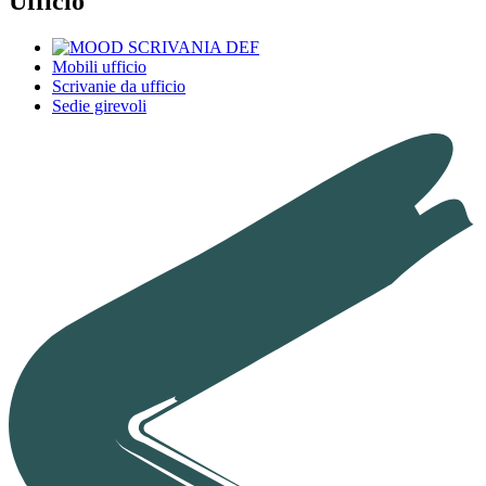
Ufficio
Mobili ufficio
Scrivanie da ufficio
Sedie girevoli