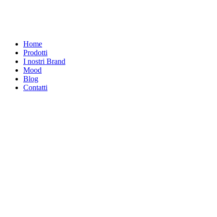
Home
Prodotti
I nostri Brand
Mood
Blog
Contatti