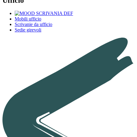
Ufficio
Mobili ufficio
Scrivanie da ufficio
Sedie girevoli