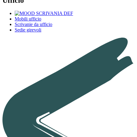
Ufficio
Mobili ufficio
Scrivanie da ufficio
Sedie girevoli