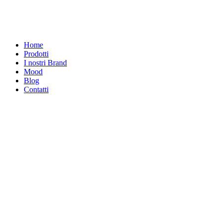
Home
Prodotti
I nostri Brand
Mood
Blog
Contatti