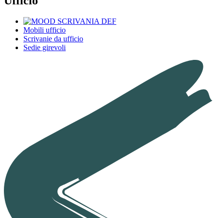
Ufficio
Mobili ufficio
Scrivanie da ufficio
Sedie girevoli