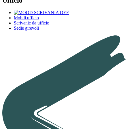
Ufficio
Mobili ufficio
Scrivanie da ufficio
Sedie girevoli