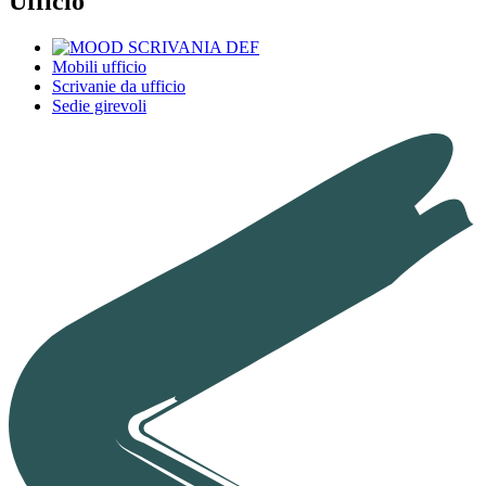
Ufficio
Mobili ufficio
Scrivanie da ufficio
Sedie girevoli