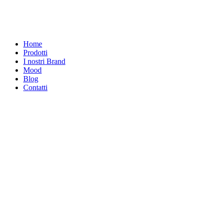
Home
Prodotti
I nostri Brand
Mood
Blog
Contatti