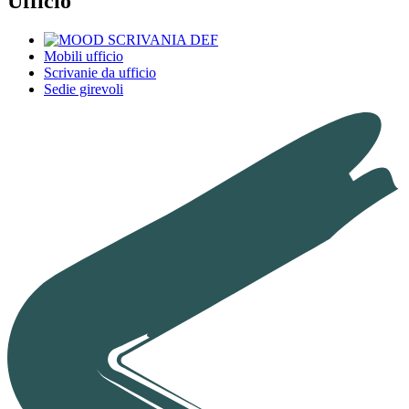
Ufficio
Mobili ufficio
Scrivanie da ufficio
Sedie girevoli