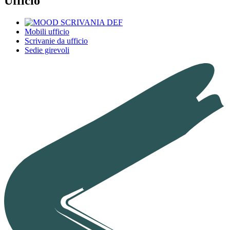
Ufficio
Mobili ufficio
Scrivanie da ufficio
Sedie girevoli