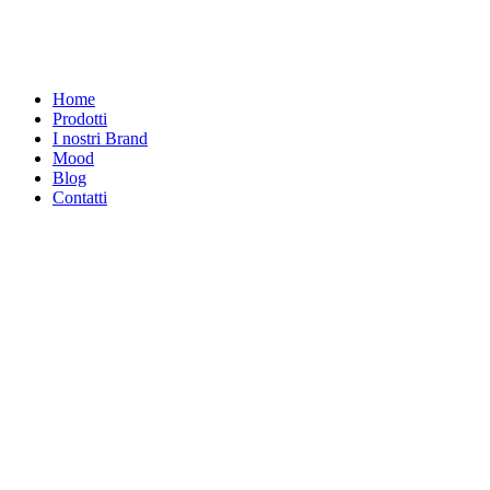
Home
Prodotti
I nostri Brand
Mood
Blog
Contatti