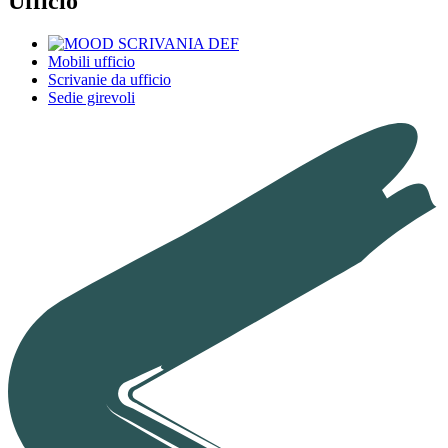
Ufficio
Mobili ufficio
Scrivanie da ufficio
Sedie girevoli