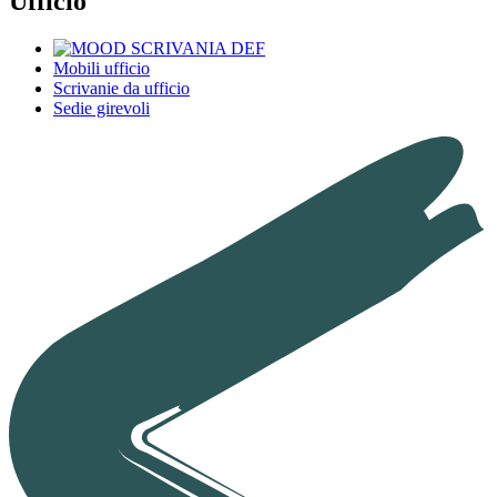
Ufficio
Mobili ufficio
Scrivanie da ufficio
Sedie girevoli