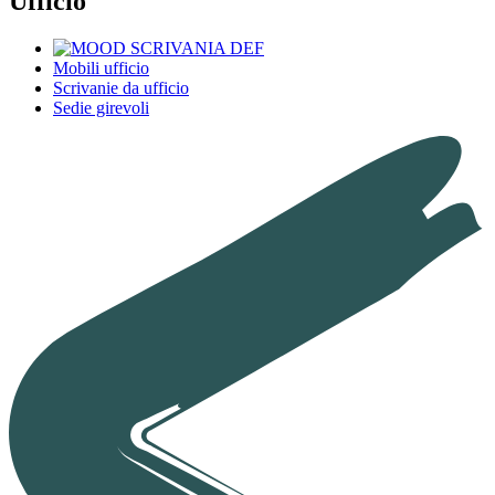
Ufficio
Mobili ufficio
Scrivanie da ufficio
Sedie girevoli