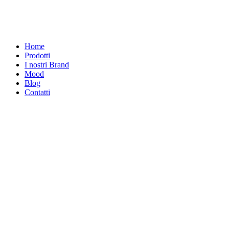
Home
Prodotti
I nostri Brand
Mood
Blog
Contatti