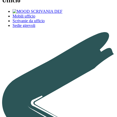
Ufficio
Mobili ufficio
Scrivanie da ufficio
Sedie girevoli