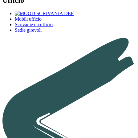
Ufficio
Mobili ufficio
Scrivanie da ufficio
Sedie girevoli