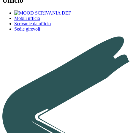
Ufficio
Mobili ufficio
Scrivanie da ufficio
Sedie girevoli