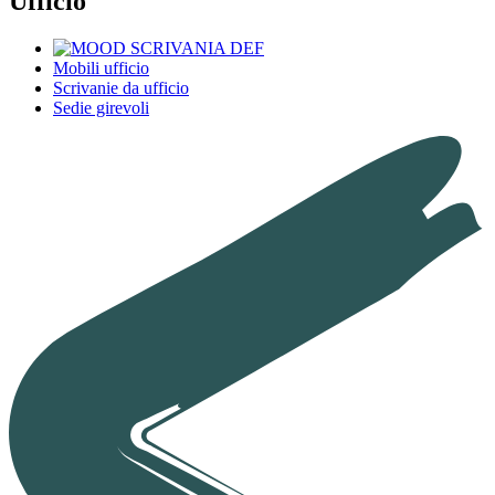
Ufficio
Mobili ufficio
Scrivanie da ufficio
Sedie girevoli