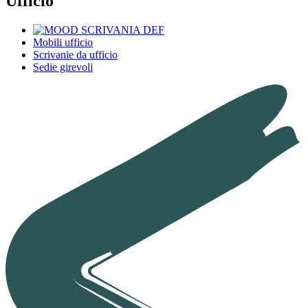
Ufficio
Mobili ufficio
Scrivanie da ufficio
Sedie girevoli